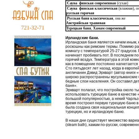
Сауна финская современная
(сухая)
Сауна финская классическая
(влажная), 
русская горячая
Русская баня классическая
, она же
Австрийская травяная
721-32-71
Турецкая баня
,
Хамам современый
Ирландские бани.
Ирландская баня является ничем иным, к
роскошны как римские термы. Помимо ра
комнату с температурой 25-27 градусов.
начинает пробивать пот. В последнем по
горячий воздух. Температура в этой комн
как в помещение постоянно нагнетается с
Сто пятьдесят лет назад, когда в европ
англичанин Дэвид Эркварт (автор книги 
широко распространены мусульманские б
бедные слои населения. Он составил дет
баня».
Эркварт полагал, что постройка около 
использовать турецкую баню в качестве 
большой популярностью, а некий Чарльз
время построил первую турецкую баню в 
была создана своя национальная концепц
турецкую, но и ирландскую баню.
В наши дни существует множество вариац
(steam bath), хамам по-русски, современ