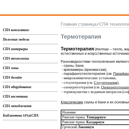
Главная страница
СПА технолог
/
СПА консалтинг
Термотерапия
Полезные модели
СПА интерьеры
Термотерапия
(
thermae
– тепло, жа
естественных и искусственных источнико
СПА технологии
Разновидностями теплолечения являютс
- сауны, бани,
СПА зоны
- криокамеры (криомассаж),
- парафанготеплотерапия (см.
Парафан
СПА дизайн
микроклиматические установки,
-
- стоунтерапия (см.
Стоунтерапия
),
СПА оборудование
- озокеритотерапия (см.
Озокеритотерап
- термокушетки с водяным матрасом (соф
СПА косметика
Классические
сауны и бани и их основны
СПА менеджмент
Название:
Библиотека SPA&СПА
Римские термы:
Тепидариум
Римские термы:
Калдариум
Греческий
Лакониум