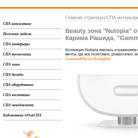
Главная страница
СПА интерьер
/
СПА консалтинг
Beauty зона "Nutopia" 
Полезные модели
Карима Рашида, "Gamm
СПА интерьеры
Коллекция Nutopia явилась отражением
СПА технологии
мечты, где все позитивно, романтично, 
Gamma&Bross Komplete
СПА зоны
СПА дизайн
СПА оборудование
СПА косметика
СПА менеджмент
Библиотека SPA&СПА