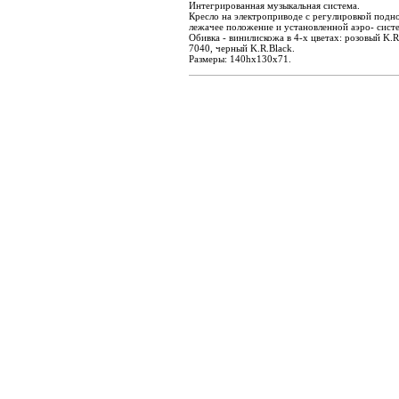
Интегрированная музыкальная система.
Кресло на электроприводе с регулировкой подн
лежачее положение и установленной аэро- сист
Обивка - винилискожа в 4-х цветах: розовый K.
7040, черный K.R.Black.
Размеры: 140hх130х71.