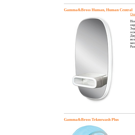
Gamma&Bross Human, Human Central
Оп
Нов
окр
Зер
ос
Дв
во
мес
Ра
Gamma&Bross Teknowash Plus