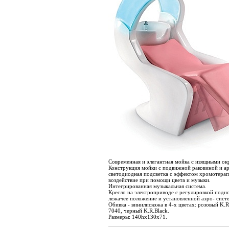
Современная и элегантная мойка с изящными ок
Конструкция мойки с подвижной раковиной и ар
светодиодная подсветка с эффектом хромотера
воздействие при помощи цвета и музыки.
Интегрированная музыкальная система.
Кресло на электроприводе с регулировкой подн
лежачее положение и установленной аэро- сист
Обивка - винилискожа в 4-х цветах: розовый K.
7040, черный K.R.Black.
Размеры: 140hх130х71.