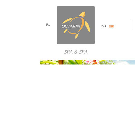
rus
eng