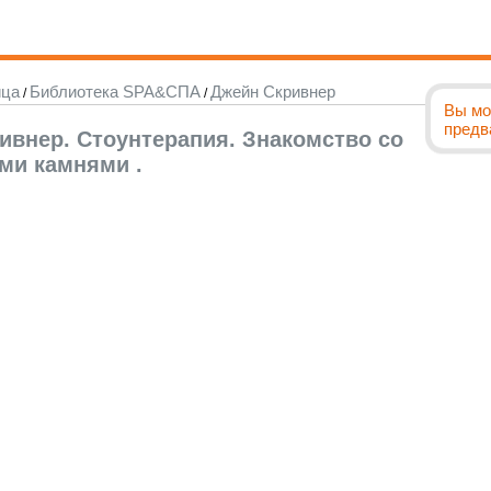
ица
Библиотека SPA&СПА
Джейн Скривнер
/
/
Вы мо
предв
ивнер. Стоунтерапия. Знакомство со
ми камнями .