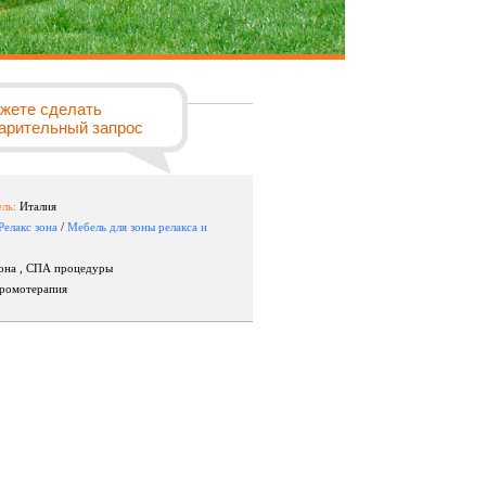
а
жете сделать
арительный запрос
ль:
Италия
Релакс зона
/
Мебель для зоны релакса и
зона , СПА процедуры
ромотерапия