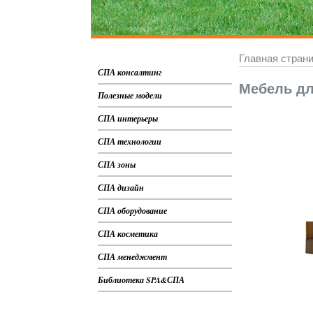
Главная стран
СПА консалтинг
Мебель дл
Полезные модели
СПА интерьеры
СПА технологии
СПА зоны
СПА дизайн
СПА оборудование
СПА косметика
СПА менеджмент
Библиотека SPA&СПА