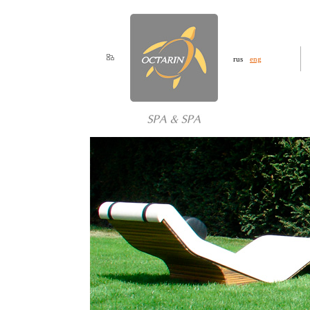
rus
eng