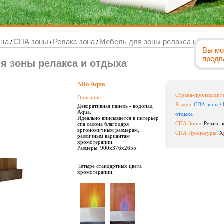
ица
СПА зоны
Релакс зона
Мебель для зоны релакса и отдых
/
/
/
Вы мо
предв
я зоны релакса и отдыха
Nilo Aqua
Страна-производите
Описание:
Раздел:
СПА зоны
/
Декоративная панель - водопад
Aqua.
отдыха
Идеально вписывается в интерьер
СПА Зоны:
Релакс 
спа салона благодаря
эргономичным размерам,
СПА Процедуры:
Х
различным вариантам
хромотерапии.
Размеры: 900х376х2655.
Четыре стандартных цвета
хромотерапии.