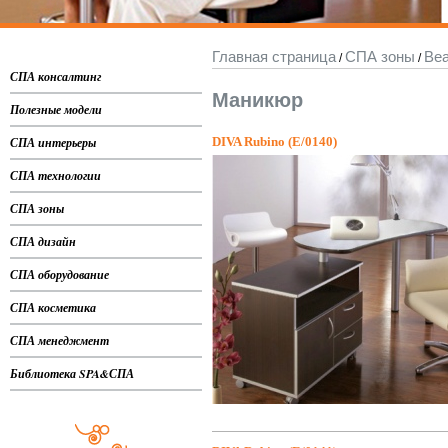
Главная страница
СПА зоны
Bea
/
/
СПА консалтинг
Маникюр
Полезные модели
СПА интерьеры
DIVA Rubino (E/0140)
СПА технологии
СПА зоны
СПА дизайн
СПА оборудование
СПА косметика
СПА менеджмент
Библиотека SPA&СПА