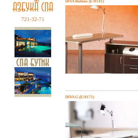
DIVA Rubino (E/0141)
721-32-71
DIVA G (E/0171)