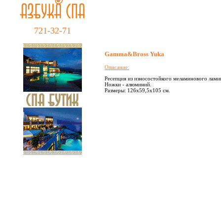
721-32-71
Gamma&Bross Yuka
Описание:
Ресепция из износостойкого меламинового ламин
Ножки - алюминий.
Размеры: 126х59,5х105 см.