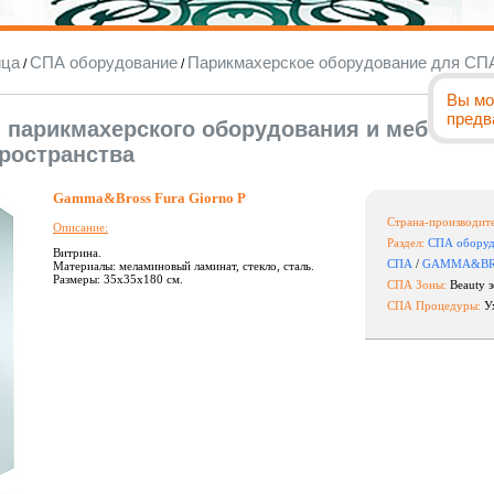
ица
СПА оборудование
Парикмахерское оборудование для СП
/
/
Вы мо
предв
 парикмахерского оборудования и мебели
ространства
Gamma&Bross Fura Giorno P
Страна-производите
Описание:
Раздел:
СПА оборуд
Витрина.
СПА
/
GAMMA&BR
Материалы: меламиновый ламинат, стекло, сталь.
Размеры: 35х35х180 см.
СПА Зоны:
Beauty з
СПА Процедуры:
Ух