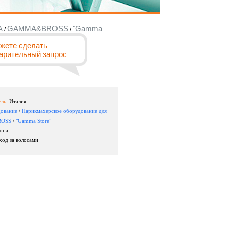
А
GAMMA&BROSS
"Gamma
/
/
жете сделать
арительный запрос
ль:
Италия
ование
/
Парикмахерское оборудование для
OSS
/
"Gamma Store"
она
од за волосами