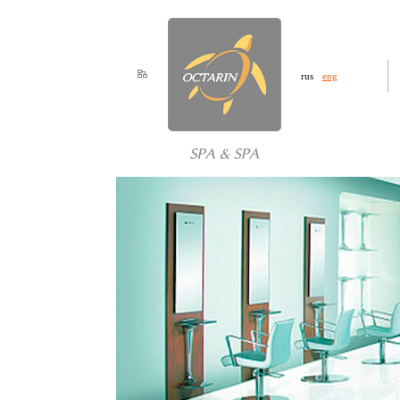
rus
eng